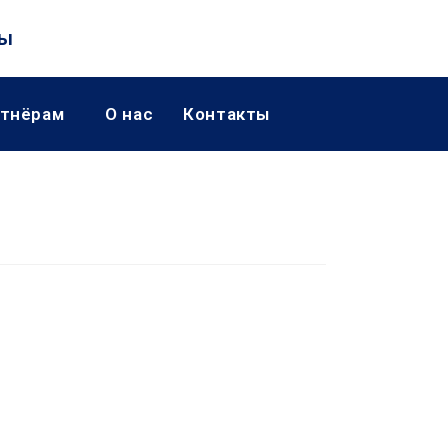
ы
тнёрам
О нас
Контакты
Переключить
поиск
по
веб-
сайту