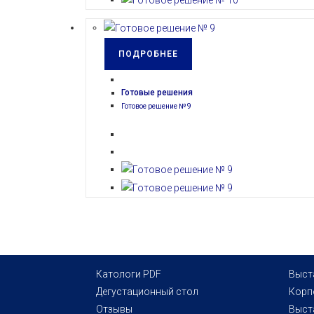
ПОДРОБНЕЕ
Готовые решения
Готовое решение № 9
Откроется
Катологи PDF
Выст
в
Откроется
Дегустационный стол
Корп
Откроется
новой
в
Отзывы
Выст