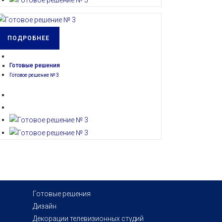
ПОДРОБНЕЕ
Готовые решения
Готовое решение № 3
Откроется
Готовые решения
Откроется
в
Дизайн
в
новой
Откроется
Декорации телевизионных студий