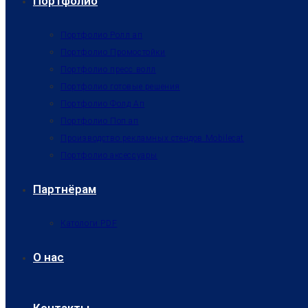
Портфолио
Портфолио Ролл ап
Портфолио Промостойки
Портфолио пресс волл
Портфолио готовые решения
Портфолио Фолд Ап
Портфолио Поп ап
Производство рекламных стендов Mobilecat
Портфолио аксессуары
Партнёрам
Катологи PDF
О нас