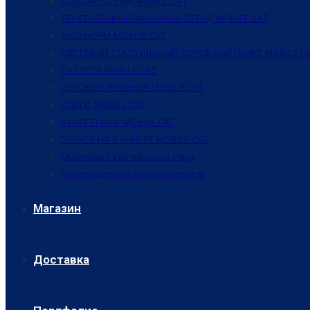
ФОЛД АП СТЕНД MOBILE CAT
ТЕКСТИЛЬНЫЙ РАМОЧНЫЙ СТЕНД MOBILE CAT
ОКТАНОРМ MOBILE CAT
СВЕТОВОЙ ТЕКСТИЛЬНЫЙ КОРОБ ЛАЙТБОКС MOBILE C
ПАЛЛЕТА MOBILE CAT
ГОТОВЫЕ РЕШЕНИЯ MOBILE CAT
ФЛАГИ MOBILE CAT
БУКЛЕТНИЦА MOBILE CAT
ПЕЧАТЬ НА БАННЕРЕ MOBILE CAT
Мобильный выставочный стенд
Производство рекламных стендов
Магазин
Доставка