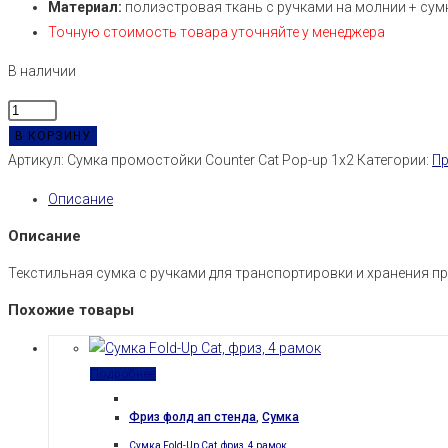
Материал:
полиэстровая ткань с ручками на молнии + су
Точную стоимость товара уточняйте у менеджера
В наличии
Количество
товара
В КОРЗИНУ
Сумка
Артикул:
Сумка промостойки Counter Cat Pop-up 1x2
Категории:
П
промостойки
Описание
Counter
Cat
Описание
Pop-
Текстильная сумка с ручками для транспортировки и хранения пр
up
1x2
Похожие товары
Подробнее
Фриз фолд ап стенда
,
Сумка
Сумка Fold-Up Cat, фриз, 4 рамок