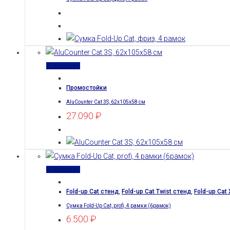
В корзину
Промостойки
AluCounter Cat 3S, 62х105х58 см
27.090
₽
В корзину
Fold-up Cat стенд
,
Fold-up Cat Twist стенд
,
Fold-up Cat
Сумка Fold-Up Cat, profi, 4 рамки (6рамок)
6.500
₽