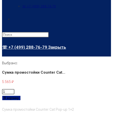
☏ +7 (499) 288-76-79
Переключить
поиск
☏ +7 (499) 288-76-79
Закрыть
по
Выбрано:
Сумка промостойки Counter Cat…
веб-
5.565
₽
Количество
сайту
товара
В корзину
Сумка
Сумка промостойки Counter Cat Pop-up 1×2
промостойки