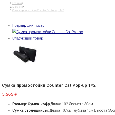
Counter
Главная
>
Магазин
>
Cat
Сумка промостойки Counter Cat Pop-up 1×2
Pop-
up
Предыдущий товар
1x2
Следующий товар
Сумка промостойки Counter Cat Pop-up 1×2
5.565
₽
Размер: Сумка-кофр
Длина 102 Диаметр 30см
Сумка столешницы:
Длина 107см Глубина 4см Высота 58с