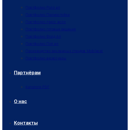
Портфолио Ролл ап
Портфолио Промостойки
Портфолио пресс волл
Портфолио готовые решения
Портфолио Фолд Ап
Портфолио Поп ап
Производство рекламных стендов Mobilecat
Портфолио аксессуары
Партнёрам
Катологи PDF
О нас
Контакты